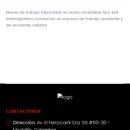
Mesas de trabajo fabricadas en acero inoxidable tipo 304
antimagnético, brindando un espacio de trabajo resistente y
de excelente calidad.
CONTÁCTENOS
Dirección:
Av. El Ferrocarril Cra. 55 #60-30 -
Medellín, Colombia